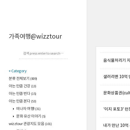
가족여행@wizztour
음식물처리기 지
Category
샐러리맨 10억
분류 전체보기
(809)
아는 만큼 건강
(13)
문화상품권(cul
아는 만큼 번다
(15)
아는 만큼 본다
(53)
떠나자 여행!
'이지 포토3' 
(31)
문화 유산 이야기
(5)
wizztour 관광지도 모음
(101)
내가 만난 10억