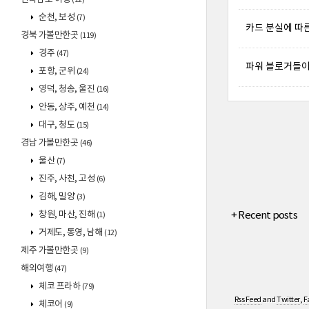
순천, 보성
(7)
카드 분실에 따
경북 가볼만한곳
(119)
경주
(47)
파워 블로거들이 
포항, 군위
(24)
영덕, 청송, 울진
(16)
안동, 상주, 예천
(14)
대구, 청도
(15)
경남 가볼만한곳
(46)
울산
(7)
진주, 사천, 고성
(6)
김해, 밀양
(3)
+ Recent posts
창원, 마산, 진해
(1)
거제도, 통영, 남해
(12)
제주 가볼만한곳
(9)
해외여행
(47)
체코 프라하
(79)
Rss Feed
and
Twitter
,
F
체코어
(9)