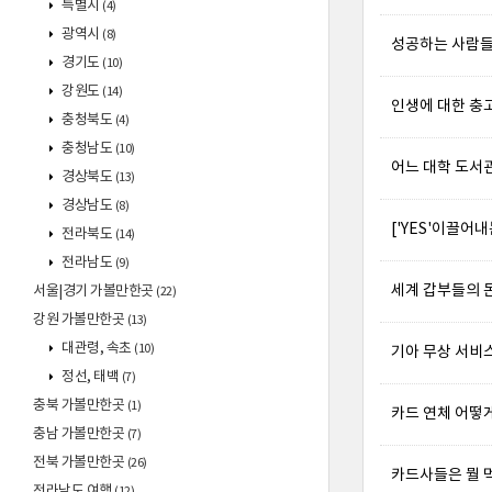
특별시
(4)
광역시
(8)
성공하는 사람들의 
경기도
(10)
강원도
(14)
인생에 대한 충고
충청북도
(4)
충청남도
(10)
어느 대학 도서
경상북도
(13)
경상남도
(8)
['YES'이끌어
전라북도
(14)
전라남도
(9)
세계 갑부들의 
서울|경기 가볼만한곳
(22)
강원 가볼만한곳
(13)
대관령, 속초
(10)
기아 무상 서비
정선, 태백
(7)
충북 가볼만한곳
(1)
카드 연체 어떻
충남 가볼만한곳
(7)
전북 가볼만한곳
(26)
카드사들은 뭘 
전라남도 여행
(12)