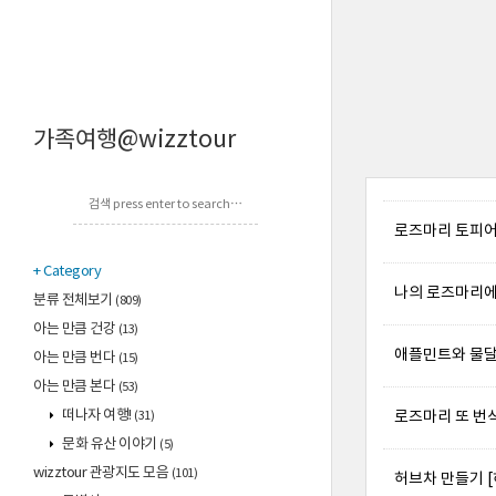
가족여행@wizztour
로즈마리 토피어
Category
나의 로즈마리에
분류 전체보기
(809)
아는 만큼 건강
(13)
애플민트와 물달
아는 만큼 번다
(15)
아는 만큼 본다
(53)
떠나자 여행!
로즈마리 또 번식
(31)
문화 유산 이야기
(5)
wizztour 관광지도 모음
(101)
허브차 만들기 [