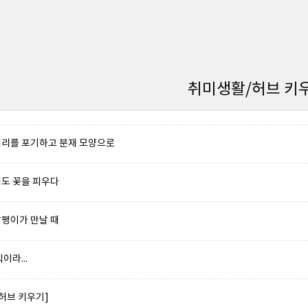
취미생활/허브 키
리를 포기하고 분재 모양으로
도 꽃을 피우다
팽이가 만날 때
이라...
허브 키우기]