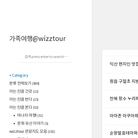
가족여행@wizztour
익산 현지인 맛
Category
정읍 구절초 지
분류 전체보기
(809)
아는 만큼 건강
(13)
전북 장수 누리
아는 만큼 번다
(15)
아는 만큼 본다
(53)
떠나자 여행!
아마존 아쿠아파
(31)
문화 유산 이야기
(5)
wizztour 관광지도 모음
(101)
순창발효테마파크