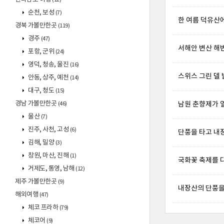
순천, 보성
(7)
한 여름 덕유산
경북 가볼만한곳
(119)
경주
(47)
서해안 변산 해
포항, 군위
(24)
영덕, 청송, 울진
(16)
스위스 그린 델
안동, 상주, 예천
(14)
대구, 청도
(15)
경남 가볼만한곳
남원 춘향제가 열리
(46)
울산
(7)
진주, 사천, 고성
(6)
단풍을 타고 내장
김해, 밀양
(3)
창원, 마산, 진해
(1)
국화꽃 축제를 
거제도, 통영, 남해
(12)
제주 가볼만한곳
(9)
내장산의 단풍을
해외여행
(47)
체코 프라하
(79)
체코어
(9)