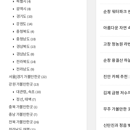
특별시
(4)
광역시
(8)
순창 워터파크 
경기도
(10)
강원도
(14)
아름다운 자연 속
충청북도
(4)
충청남도
(10)
고창 청농원 라벤
경상북도
(13)
경상남도
(8)
순창 용궐산 하
전라북도
(14)
전라남도
(9)
진안 카페 추천 
서울|경기 가볼만한곳
(22)
강원 가볼만한곳
(13)
대관령, 속초
(10)
김제 금평 저수
정선, 태백
(7)
충북 가볼만한곳
(1)
무주 가볼만한 
충남 가볼만한곳
(7)
전북 가볼만한곳
(26)
신탄진과 정읍 벚
전라남도 여행
(12)