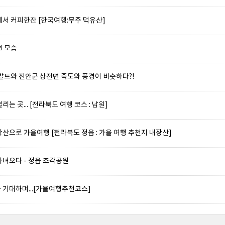
에서 커피한잔 [한국여행:무주 덕유산]
변 모습
 발트와 진안군 상전면 죽도와 풍경이 비슷하다?!
는 곳... [전라북도 여행 코스 : 남원]
산으로 가을여행 [전라북도 정읍 : 가을 여행 추천지 내장산]
다녀오다 - 정읍 조각공원
 기대하며...[가을여행추천코스]