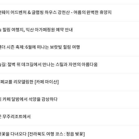
썬웨이 어드벤처 & 글램핑 하우스 강천산 - 여름의 완벽한 휴양지
 힐링 여행지, 익산 아가페정원 예약 안내
더 시즌 축제: 6월에 떠나는 보랏빛 힐링 여행
늘길: 절벽 위 데크길에서 만나는 스릴과 자연의 아름다움
: 폐교를 리모델링한 [카페 마이산]
지 카페 달밤에서 석양을 감상하다
곳 무주리조트에서
꽃을 다녀오다 [전라북도 여행 코스 : 정읍 벚꽃]