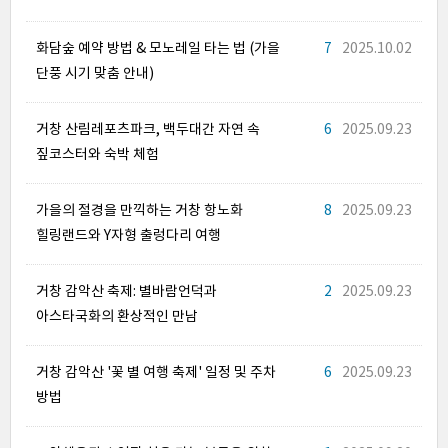
화담숲 예약 방법 & 모노레일 타는 법 (가을
7
2025.10.02
단풍 시기 맞춤 안내)
거창 산림레포츠파크, 백두대간 자연 속
6
2025.09.23
짚코스터와 숙박 체험
가을의 절경을 만끽하는 거창 항노화
8
2025.09.23
힐링랜드와 Y자형 출렁다리 여행
거창 감악산 축제: 별바람언덕과
2
2025.09.23
아스타국화의 환상적인 만남
거창 감악산 '꽃 별 여행 축제' 일정 및 주차
6
2025.09.23
방법