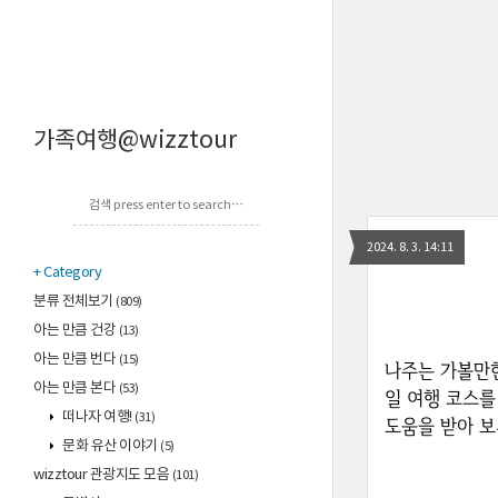
가족여행@wizztour
2024. 8. 3. 14:11
Category
분류 전체보기
(809)
아는 만큼 건강
(13)
아는 만큼 번다
(15)
나주는 가볼만한
아는 만큼 본다
(53)
일 여행 코스를
떠나자 여행!
(31)
도움을 받아 보
문화 유산 이야기
(5)
wizztour 관광지도 모음
(101)