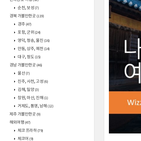
순천, 보성
(7)
경북 가볼만한곳
(119)
경주
(47)
포항, 군위
(24)
영덕, 청송, 울진
(16)
안동, 상주, 예천
(14)
대구, 청도
(15)
경남 가볼만한곳
(46)
울산
(7)
진주, 사천, 고성
(6)
김해, 밀양
(3)
창원, 마산, 진해
(1)
거제도, 통영, 남해
(12)
제주 가볼만한곳
(9)
해외여행
(47)
체코 프라하
(79)
체코어
(9)