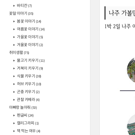
바티칸
(7)
나주 가볼
꽃말 이야기
(35)
봄꽃 이야기
(14)
1박 2일 나주
여름꽃 이야기
(14)
가을꽃 이야기
(5)
겨울꽃 이야기
(2)
취미생활
(75)
물고기 키우기
(11)
거북이 키우기
(9)
식물 키우기
(38)
허브 키우기
(10)
곤충 키우기
(2)
관찰 카메라
(4)
아빠랑 놀아줘
(53)
펜글씨
(24)
캘리그라피
(1)
책 먹는 여우
(4)