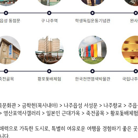
목문화관 > 금학헌(목사내아) > 나주읍성 서성문 > 나주향교 > 주
 > 영산포역사갤러리 > 일본인 근대가옥 > 죽전골목 > 황포돛배
매력으로 가득한 도시로, 특별히 여유로운 여행을 경험하기 좋은 곳
니다.