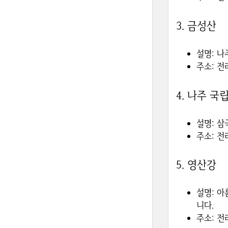
3.
금성산
설명
: 
주소
: 
4.
나주 국
설명
: 
주소
: 
5.
영산강
설명
: 
니다.
주소
: 