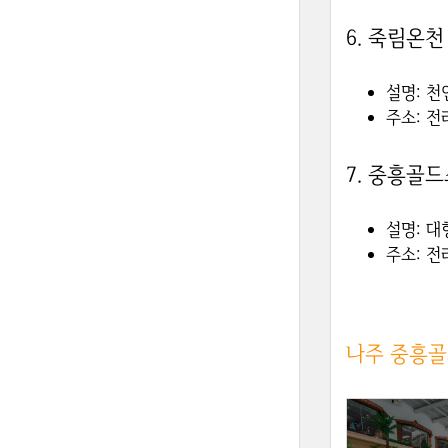
6.
죽림온천
설명
: 
주소
: 
7.
중흥골드
설명
: 
주소
: 
나주 중흥