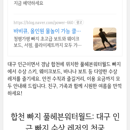
지금 예약하세요
https://blog.naver.com/power-660
광고
바비큐, 올인원 물놀이 가능 클럽
노래와 매점, 주차장완비
청평가평 빠지 초고급 보트와 웨이크
보드, 서핑, 플라이제트까지 모두 가
능,시설완비
대구 인근이면서 경남 합천에 위치한 풀헤븐워터월드 빠지
에서 수상 스키, 웨이크보드, 바나나 보트 등 다양한 수상
레저를 즐기세요. 안전 수칙과 즐길거리, 이용 요금까지 모
두 안내해 드립니다. 친구, 가족과 함께 시원한 여름을 만끽
하세요!
합천 빠지 풀헤븐워터월드: 대구 인
근 빠지 수상 레저의 천국