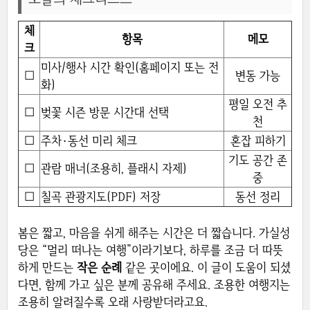
체
항목
메모
크
미사/행사 시간 확인(홈페이지 또는 전
☐
변동 가능
화)
평일 오전 추
☐
벚꽃 시즌 방문 시간대 선택
천
☐
주차·동선 미리 체크
혼잡 피하기
기도 공간 존
☐
관람 매너(조용히, 플래시 자제)
중
☐
칠곡 관광지도(PDF) 저장
동선 정리
봄은 짧고, 마음을 쉬게 해주는 시간은 더 짧습니다. 가실성
당은 “멀리 떠나는 여행”이라기보다, 하루를 조금 더 따뜻
하게 만드는
작은 순례
같은 곳이에요. 이 글이 도움이 되셨
다면, 함께 가고 싶은 분께 공유해 주세요. 조용한 여행지는
조용히 알려질수록 오래 사랑받더라고요.