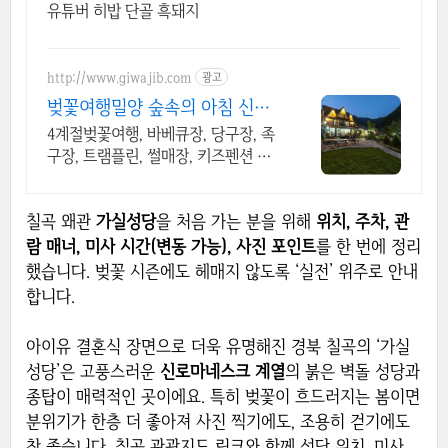
유튜버 히밥 단골 흑돼지
http://www.giwajib.com
광고
벚꽃여행밀양 숲속의 아침 신나
는 액티비티 단체가능
4계절벚꽃여행, 바베큐장, 당구장, 족
구장, 트램플린, 썰매장, 키즈펜션 매
일매일 깨끗한 물을 받아 온수 수영장
을 운영합니다. 실내샤워장 완비.
칠곡 왜관
가실성당
을 처음 가는 분을 위해
위치, 주차, 관
람 매너, 미사 시간(변동 가능), 사진 포인트
를 한 번에 정리
했습니다. 벚꽃 시즌에도 헤매지 않도록 ‘실전’ 위주로 안내
합니다.
아이유 결혼식 장면으로 더욱 유명해진 경북 칠곡의 ‘가실
성당’은 고풍스러운
신로마네스크 계열
의 붉은 벽돌 성당과
종탑이 매력적인 곳이에요. 특히 벚꽃이 흐드러지는 봄이면
분위기가 한층 더 좋아져 사진 찍기에도, 조용히 걷기에도
참 좋습니다. 칠곡 관광지도 링크와 함께 성당 위치, 미사