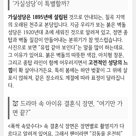
‘가실성당’이 특별할까?
가실성당은 1895년에 설립된
것으로 안내되는, 칠곡 지역
의 오래된 천주교 본당입니다. 지금 우리가 보는 붉은 벽돌
성당은 1920년대 초에 세워진 것으로 알려져 있고, 정면 종
탑과 벽돌 질감이 만들어내는 분위기가 참 멋스럽습니다.
사진으로 보면 “유럽 같아 보인다”는 말을 많이 하는데요.
그 이유가 있어요. 붉은 벽돌의 따뜻한 색감, 아치형 창문,
그리고 종탑 라인이 함께 어우러지면서
고전적인 성당의 느
낌
이 확 살아나거든요. 특히 봄에는 하얀 벚꽃이 그 위에 살
포시 얹혀져, 같은 장소라도 계절에 따라 표정이 달라집니
다.
💒 드라마 속 아이유 결혼식 장면, “여기만 가
면 끝?”
<폭싹 속았수다> 속 결혼식 장면은 장면별로 촬영지가 다
르다고 알려져 있어요. 그래서 팬이라면 “감동을 온전히”