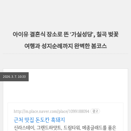
아이유 결혼식 장소로 뜬 ‘가실성당’, 칠곡 벚꽃
여행과 성지순례까지 완벽한 봄코스
2026. 3. 7. 10:33
http://m.place.naver.com/place/1099188094
광고
근처 맛집 돈도칸 흑돼지
신라스테이, 그랜드하얏트, 드림타워, 메종글래드를 품은