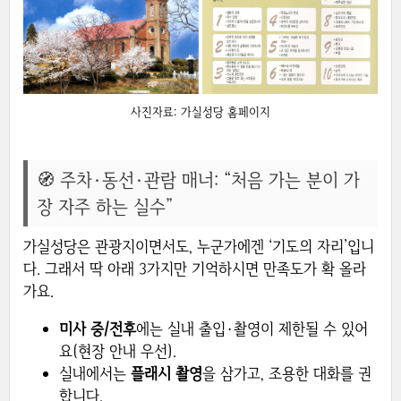
사진자료: 가실성당 홈페이지
🧭 주차·동선·관람 매너: “처음 가는 분이 가
장 자주 하는 실수”
가실성당은 관광지이면서도, 누군가에겐 ‘기도의 자리’입니
다. 그래서 딱 아래 3가지만 기억하시면 만족도가 확 올라
가요.
미사 중/전후
에는 실내 출입·촬영이 제한될 수 있어
요(현장 안내 우선).
실내에서는
플래시 촬영
을 삼가고, 조용한 대화를 권
합니다.