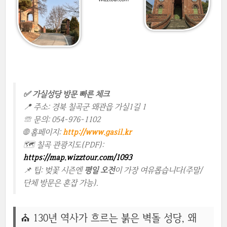
✅ 가실성당 방문 빠른 체크
📍 주소: 경북 칠곡군 왜관읍 가실1길 1
☎ 문의: 054-976-1102
🌐 홈페이지:
http://www.gasil.kr
🗺 칠곡 관광지도(PDF):
https://map.wizztour.com/1093
📌 팁: 벚꽃 시즌엔
평일 오전
이 가장 여유롭습니다(주말/
단체 방문은 혼잡 가능).
⛪ 130년 역사가 흐르는 붉은 벽돌 성당, 왜