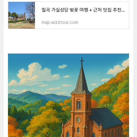
칠곡 가실성당 벚꽃 여행 + 근처 맛집 추천! 4월 봄 힐링 코스
map.wizztour.com