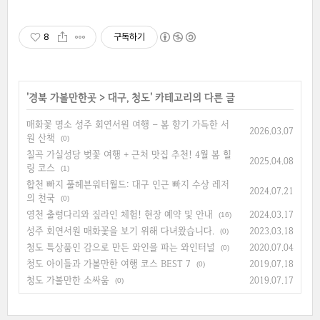
8
구독하기
'
경북 가볼만한곳
>
대구, 청도
' 카테고리의 다른 글
매화꽃 명소 성주 회연서원 여행 – 봄 향기 가득한 서
2026.03.07
원 산책
(0)
칠곡 가실성당 벚꽃 여행 + 근처 맛집 추천! 4월 봄 힐
2025.04.08
링 코스
(1)
합천 빠지 풀헤븐워터월드: 대구 인근 빠지 수상 레저
2024.07.21
의 천국
(0)
영천 출렁다리와 짚라인 체험! 현장 예약 및 안내
2024.03.17
(16)
성주 회연서원 매화꽃을 보기 위해 다녀왔습니다.
2023.03.18
(0)
청도 특상품인 감으로 만든 와인을 파는 와인터널
2020.07.04
(0)
청도 아이들과 가볼만한 여행 코스 BEST 7
2019.07.18
(0)
청도 가볼만한 소싸움
2019.07.17
(0)